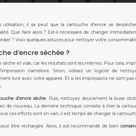
tilisation, il se peut que la cartouche d’encre se dessèche.
ualité. Que faire alors ? Est-il nécessaire de changer immédiate
emédier ? Voici quelques astuces pour nettoyer votre consommabl
he d’encre séchée ?
e sèche et vide, car les résultats sont les mêmes. Pour cela, imp
l’impression s’améliore. Sinon, utilisez un logiciel de netto
ent livré avec votre appareil. Et si les impressions ne sont pas
.
touche d’encre sèche
. Puis, nettoyez doucement la buse obs
imez de nouveau. La dernière technique consiste à ôter la carto
tous ces efforts sont en vain, il est temps de changer la cartouch
eut être rechargée. Alors, il est recommandé de bien
conser