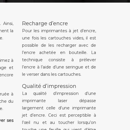
Recharge d’encre
 Ainsi,
ment la
Pour les imprimantes à jet d’encre,
e.
une fois les cartouches vides, il est
possible de les recharger avec de
l’encre achetée en bouteille. La
technique consiste à prélever
rimez à
l’encre à l’aide d’une seringue et de
yage et
le verser dans les cartouches.
 encore
Qualité d’impression
La qualité d’impression d’une
truée à
imprimante laser dépasse
uche du
largement celle d’une imprimante
e.
jet d’encre. Ceci est perceptible à
ver ses
l’œil nu et au toucher lorsqu’on
touche une feuille qui vient d’être