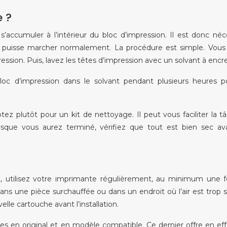
e ?
accumuler à l’intérieur du bloc d’impression. Il est donc néc
reil puisse marcher normalement. La procédure est simple. Vou
ssion. Puis, lavez les têtes d’impression avec un solvant à encre
loc d’impression dans le solvant pendant plusieurs heures 
tez plutôt pour un kit de nettoyage. Il peut vous faciliter la t
que vous aurez terminé, vérifiez que tout est bien sec av
t, utilisez votre imprimante régulièrement, au minimum une f
ns une pièce surchauffée ou dans un endroit où l’air est trop 
le cartouche avant l’installation.
les en original et en modèle compatible. Ce dernier offre en ef