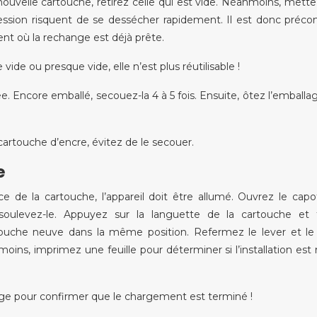
nouvelle cartouche, retirez celle qui est vide. Néanmoins, mette
ession risquent de se dessécher rapidement. Il est donc préco
t où la rechange est déjà prête.
de ou presque vide, elle n’est plus réutilisable !
. Encore emballé, secouez-la 4 à 5 fois. Ensuite, ôtez l’emballag
artouche d’encre, évitez de le secouer.
e
 de la cartouche, l’appareil doit être allumé. Ouvrez le capot
soulevez-le. Appuyez sur la languette de la cartouche et t
touche neuve dans la même position. Refermez le lever et le
ins, imprimez une feuille pour déterminer si l’installation est 
ge pour confirmer que le chargement est terminé !