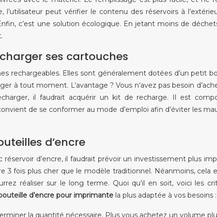
 l’utilisateur peut vérifier le contenu des réservoirs à l’extérie
Enfin, c’est une solution écologique. En jetant moins de déchet
.
recharger ses cartouches
hes rechargeables. Elles sont généralement dotées d’un petit 
arger à tout moment. L’avantage ? Vous n’avez pas besoin d’ach
 recharger, il faudrait acquérir un kit de recharge. Il est com
l convient de se conformer au mode d’emploi afin d’éviter les ma
teilles d’encre
réservoir d’encre, il faudrait prévoir un investissement plus imp
tre 3 fois plus cher que le modèle traditionnel. Néanmoins, cela 
ez réaliser sur le long terme. Quoi qu’il en soit, voici les cri
bouteille d’encre pour imprimante
la plus adaptée à vos besoins :
éterminer la quantité nécessaire. Plus vous achetez un volume pl